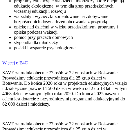
programy edukacyjne dla dzieci i młodzieży, które obejmują
edukację ekologiczną, w tym dla grup przedszkolnych
wczesnej edukacji i rozwoju
warsztaty i wycieczki zorientowane na zdobywanie
bezpośrednich doświadczeń obcowania z przyrodą
opiekę nad dziećmi w wieku przedszkolnym, programy i
opieka podczas wakacji
pomoc przy pracach domowych
stypendia dla młodzieży
posiłki i wsparcie psychologiczne
Więcej o E4C
SAVE zatrudnia obecnie 77 osób w 22 wioskach w Botswanie.
Prowadzimy edukację przyrodniczą dla 25 grup dzieci w
Botswanie. Do końca 2020 roku w projektach edukacyjnych wzięło
udział łącznie prawie 14 500 dzieci w wieku od 2 do 18 lat – w tym
4068 dzieci w samym tylko roku 2020. Do końca 2025 naszym
celem jest dotarcie z przyrodniczymi programami edukacyjnymi do
62 000 dzieci i młodzieży.
SAVE zatrudnia obecnie 77 osób w 22 wioskach w Botswanie.
Prowadzimy edukację przyrodniczą dla 25 grup dzieci w