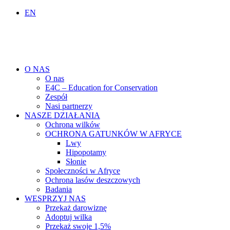
EN
O NAS
O nas
E4C – Education for Conservation
Zespół
Nasi partnerzy
NASZE DZIAŁANIA
Ochrona wilków
OCHRONA GATUNKÓW W AFRYCE
Lwy
Hipopotamy
Słonie
Społeczności w Afryce
Ochrona lasów deszczowych
Badania
WESPRZYJ NAS
Przekaż darowiznę
Adoptuj wilka
Przekaż swoje 1,5%