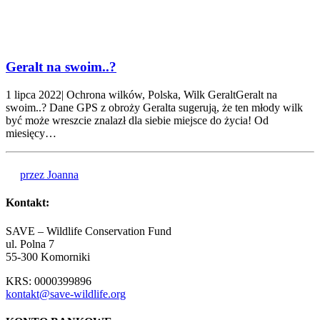
Geralt na swoim..?
1 lipca 2022| Ochrona wilków, Polska, Wilk GeraltGeralt na
swoim..? Dane GPS z obroży Geralta sugerują, że ten młody wilk
być może wreszcie znalazł dla siebie miejsce do życia! Od
miesięcy…
przez Joanna
Kontakt:
SAVE – Wildlife Conservation Fund
ul. Polna 7
55-300 Komorniki
KRS: 0000399896
kontakt@save-wildlife.org