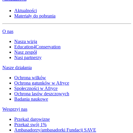
Aktualności
Materiały do pobrania
O nas
Nasza wizja
Education4Conservation
Nasz zespół
Nasi partnerzy
Nasze działania
Ochrona wilków
Ochrona gatunków w Afryce
Społeczności w Afryce
Ochrona lasów deszczowych
Badania naukowe
Wesprzyj nas
Przekaż darowiznę
Przekaż swój 1%
Ambasadorzy/ambasadorki Fundacji SAVE