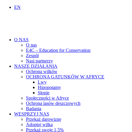
EN
O NAS
O nas
E4C – Education for Conservation
Zespół
Nasi partnerzy
NASZE DZIAŁANIA
Ochrona wilków
OCHRONA GATUNKÓW W AFRYCE
Lwy
Hipopotamy
Słonie
Społeczności w Afryce
Ochrona lasów deszczowych
Badania
WESPRZYJ NAS
Przekaż darowiznę
Adoptuj wilka
Przekaż swoje 1,5%