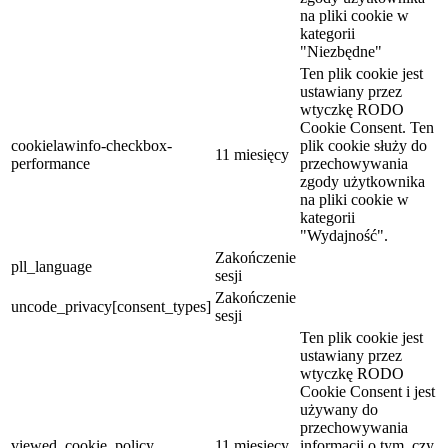
na pliki cookie w
kategorii
"Niezbędne"
Ten plik cookie jest
ustawiany przez
wtyczkę RODO
Cookie Consent. Ten
cookielawinfo-checkbox-
plik cookie służy do
11 miesięcy
performance
przechowywania
zgody użytkownika
na pliki cookie w
kategorii
"Wydajność".
Zakończenie
pll_language
sesji
Zakończenie
uncode_privacy[consent_types]
sesji
Ten plik cookie jest
ustawiany przez
wtyczkę RODO
Cookie Consent i jest
używany do
przechowywania
viewed_cookie_policy
11 miesięcy
informacji o tym, czy