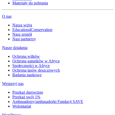
Materiały do pobrania
O nas
Nasza wizja
Education4Conservation
Nasz zespół
Nasi partnerzy
Nasze działania
Ochrona wilków
Ochrona gatunków w Afryce
Społeczności w Afryce
Ochrona lasów deszczowych
Badania naukowe
Wesprzyj nas
Przekaż darowiznę
Przekaż swój 1%
Ambasadorzy/ambasadorki Fundacji SAVE
Wolontariat
Współpraca