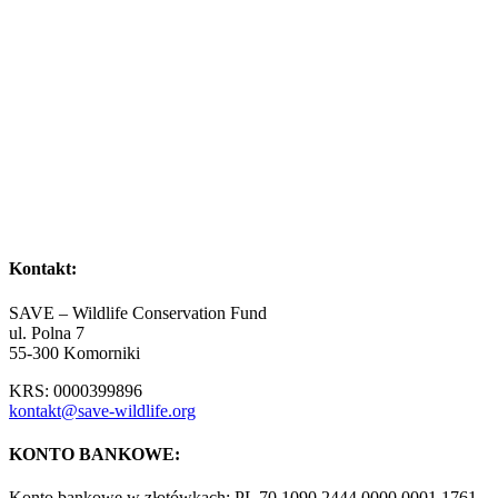
Kontakt:
SAVE – Wildlife Conservation Fund
ul. Polna 7
55-300 Komorniki
KRS: 0000399896
kontakt@save-wildlife.org
KONTO BANKOWE:
Konto bankowe w złotówkach: PL 70 1090 2444 0000 0001 1761