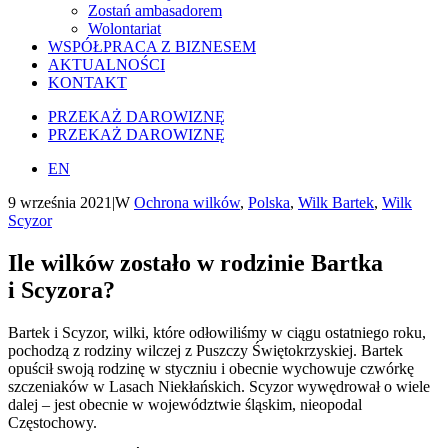
Zostań ambasadorem
Wolontariat
WSPÓŁPRACA Z BIZNESEM
AKTUALNOŚCI
KONTAKT
PRZEKAŻ DAROWIZNĘ
PRZEKAŻ DAROWIZNĘ
EN
9 września 2021
|
W
Ochrona wilków
,
Polska
,
Wilk Bartek
,
Wilk
Scyzor
Ile wilków zostało w rodzinie Bartka
i
Scyzora
?
Bartek i Scyzor, wilki, które odłowiliśmy w ciągu ostatniego roku,
pochodzą z rodziny wilczej z Puszczy Świętokrzyskiej. Bartek
opuścił swoją rodzinę w styczniu i obecnie wychowuje czwórkę
szczeniaków w Lasach Niekłańskich. Scyzor wywędrował o wiele
dalej – jest obecnie w województwie śląskim, nieopodal
Częstochowy.