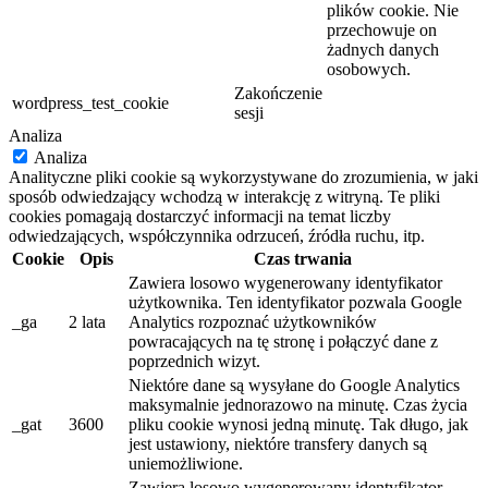
plików cookie. Nie
przechowuje on
żadnych danych
osobowych.
Zakończenie
wordpress_test_cookie
sesji
Analiza
Analiza
Analityczne pliki cookie są wykorzystywane do zrozumienia, w jaki
sposób odwiedzający wchodzą w interakcję z witryną. Te pliki
cookies pomagają dostarczyć informacji na temat liczby
odwiedzających, współczynnika odrzuceń, źródła ruchu, itp.
Cookie
Opis
Czas trwania
Zawiera losowo wygenerowany identyfikator
użytkownika. Ten identyfikator pozwala Google
_ga
2 lata
Analytics rozpoznać użytkowników
powracających na tę stronę i połączyć dane z
poprzednich wizyt.
Niektóre dane są wysyłane do Google Analytics
maksymalnie jednorazowo na minutę. Czas życia
_gat
3600
pliku cookie wynosi jedną minutę. Tak długo, jak
jest ustawiony, niektóre transfery danych są
uniemożliwione.
Zawiera losowo wygenerowany identyfikator