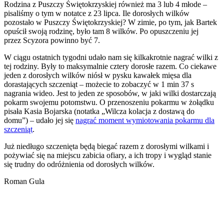
Rodzina z Puszczy Świętokrzyskiej również ma 3 lub 4 młode –
pisaliśmy o tym w notatce z 23 lipca. Ile dorosłych wilków
pozostało w Puszczy Świętokrzyskiej? W zimie, po tym, jak Bartek
opuścił swoją rodzinę, było tam 8 wilków. Po opuszczeniu jej
przez Scyzora powinno być 7.
W ciągu ostatnich tygodni udało nam się kilkakrotnie nagrać wilki z
tej rodziny. Były to maksymalnie cztery dorosłe razem. Co ciekawe
jeden z dorosłych wilków niósł w pysku kawałek mięsa dla
dorastających szczeniąt – możecie to zobaczyć w 1 min 37 s
nagrania wideo. Jest to jeden ze sposobów, w jaki wilki dostarczają
pokarm swojemu potomstwu. O przenoszeniu pokarmu w żołądku
pisała Kasia Bojarska (notatka „Wilcza kolacja z dostawą do
domu”) – udało jej się
nagrać moment wymiotowania pokarmu dla
szczeniąt
.
Już niedługo szczenięta będą biegać razem z dorosłymi wilkami i
pożywiać się na miejscu zabicia ofiary, a ich tropy i wygląd stanie
się trudny do odróżnienia od dorosłych wilków.
Roman Gula