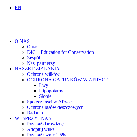
EN
O NAS
O nas
E4C – Education for Conservation
Zespół
Nasi partnerzy
NASZE DZIAŁANIA
Ochrona wilków
OCHRONA GATUNKÓW W AFRYCE
Lwy
Hipopotamy
Słonie
Społeczności w Afryce
Ochrona lasów deszczowych
Badania
WESPRZYJ NAS
Przekaż darowiznę
Adoptuj wilka
Przekaż swoje 1,5%