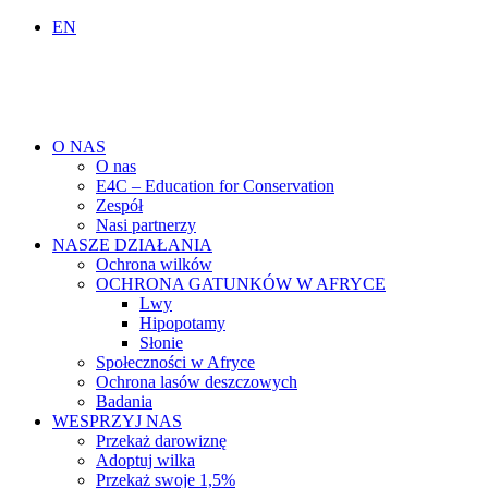
EN
O NAS
O nas
E4C – Education for Conservation
Zespół
Nasi partnerzy
NASZE DZIAŁANIA
Ochrona wilków
OCHRONA GATUNKÓW W AFRYCE
Lwy
Hipopotamy
Słonie
Społeczności w Afryce
Ochrona lasów deszczowych
Badania
WESPRZYJ NAS
Przekaż darowiznę
Adoptuj wilka
Przekaż swoje 1,5%