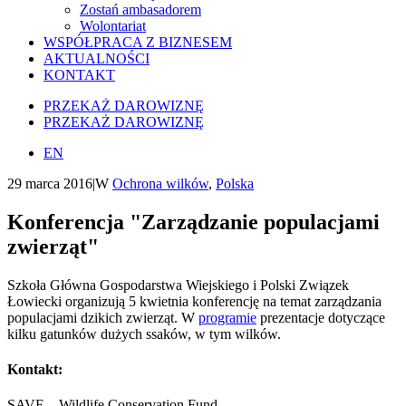
Zostań ambasadorem
Wolontariat
WSPÓŁPRACA Z BIZNESEM
AKTUALNOŚCI
KONTAKT
PRZEKAŻ DAROWIZNĘ
PRZEKAŻ DAROWIZNĘ
EN
29 marca 2016
|
W
Ochrona wilków
,
Polska
Konferencja "Zarządzanie populacjami
zwierząt"
Szkoła Główna Gospodarstwa Wiejskiego i Polski Związek
Łowiecki organizują 5 kwietnia konferencję na temat zarządzania
populacjami dzikich zwierząt. W
programie
prezentacje dotyczące
kilku gatunków dużych ssaków, w tym wilków.
Kontakt:
SAVE – Wildlife Conservation Fund