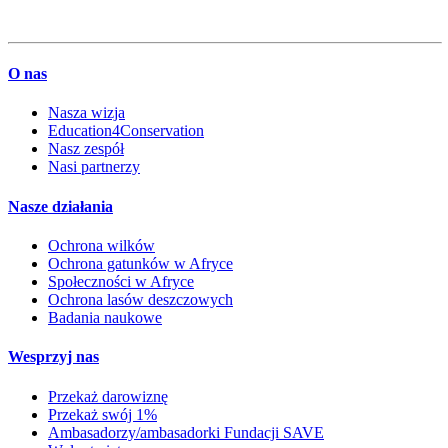
O nas
Nasza wizja
Education4Conservation
Nasz zespół
Nasi partnerzy
Nasze działania
Ochrona wilków
Ochrona gatunków w Afryce
Społeczności w Afryce
Ochrona lasów deszczowych
Badania naukowe
Wesprzyj nas
Przekaż darowiznę
Przekaż swój 1%
Ambasadorzy/ambasadorki Fundacji SAVE