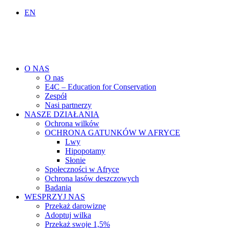
EN
O NAS
O nas
E4C – Education for Conservation
Zespół
Nasi partnerzy
NASZE DZIAŁANIA
Ochrona wilków
OCHRONA GATUNKÓW W AFRYCE
Lwy
Hipopotamy
Słonie
Społeczności w Afryce
Ochrona lasów deszczowych
Badania
WESPRZYJ NAS
Przekaż darowiznę
Adoptuj wilka
Przekaż swoje 1,5%