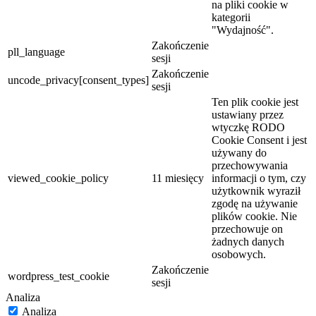
na pliki cookie w
kategorii
"Wydajność".
Zakończenie
pll_language
sesji
Zakończenie
uncode_privacy[consent_types]
sesji
Ten plik cookie jest
ustawiany przez
wtyczkę RODO
Cookie Consent i jest
używany do
przechowywania
viewed_cookie_policy
11 miesięcy
informacji o tym, czy
użytkownik wyraził
zgodę na używanie
plików cookie. Nie
przechowuje on
żadnych danych
osobowych.
Zakończenie
wordpress_test_cookie
sesji
Analiza
Analiza