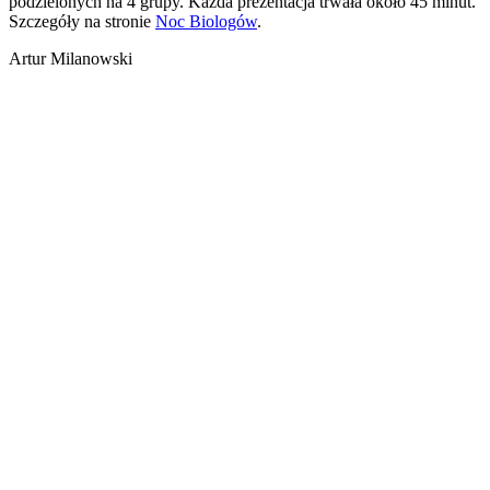
podzielonych na 4 grupy. Każda prezentacja trwała około 45 minut.
Szczegóły na stronie
Noc Biologów
.
Artur Milanowski