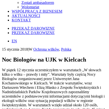
Zostań ambasadorem
Wolontariat
WSPÓŁPRACA Z BIZNESEM
AKTUALNOŚCI
KONTAKT
PRZEKAŻ DAROWIZNĘ
PRZEKAŻ DAROWIZNĘ
EN
15 stycznia 2018
|
W
Ochrona wilków
,
Polska
Noc Biologów na UJK w Kielcach
W piątek 12 stycznia uczestniczyłem w warsztatach „W słowach
kilku o wilku – prawdy i mity”. Warsztaty były częścią Nocy
Biologów zorganizowanej przez Uniwersytet Jana
Kochanowskiego w Kielcach. W trakcie warsztatów, wraz
Dariuszem Wiechem i Elizą Hłasko z Zespołu Świętokrzyskich i
Nadnidziańskich Parków Krajobrazowych zapoznaliśmy
uczestników z podstawowymi informacjami dotyczącymi biologii i
ekologii wilków oraz sytuacją populacji wilków w regionie
świętokrzyskim. W warsztatach wzięło udział około 120 osób,