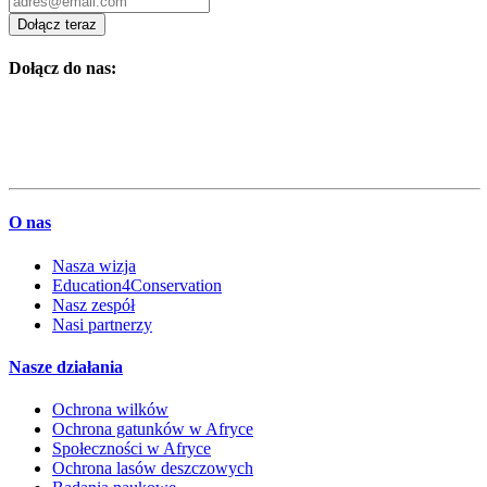
Dołącz teraz
Dołącz do nas:
O nas
Nasza wizja
Education4Conservation
Nasz zespół
Nasi partnerzy
Nasze działania
Ochrona wilków
Ochrona gatunków w Afryce
Społeczności w Afryce
Ochrona lasów deszczowych