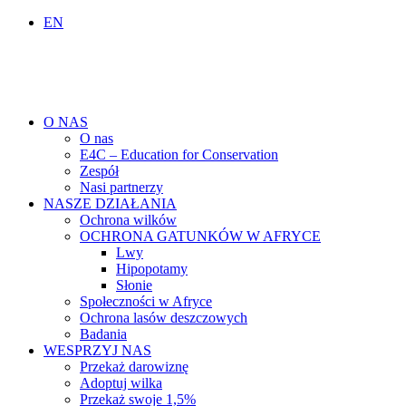
EN
O NAS
O nas
E4C – Education for Conservation
Zespół
Nasi partnerzy
NASZE DZIAŁANIA
Ochrona wilków
OCHRONA GATUNKÓW W AFRYCE
Lwy
Hipopotamy
Słonie
Społeczności w Afryce
Ochrona lasów deszczowych
Badania
WESPRZYJ NAS
Przekaż darowiznę
Adoptuj wilka
Przekaż swoje 1,5%