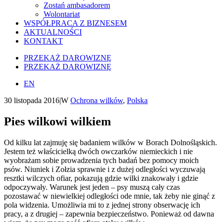
Zostań ambasadorem
Wolontariat
WSPÓŁPRACA Z BIZNESEM
AKTUALNOŚCI
KONTAKT
PRZEKAŻ DAROWIZNĘ
PRZEKAŻ DAROWIZNĘ
EN
30 listopada 2016
|
W
Ochrona wilków
,
Polska
Pies wilkowi wilkiem
Od kilku lat zajmuję się badaniem wilków w Borach Dolnośląskich.
Jestem też właścicielką dwóch owczarków niemieckich i nie
wyobrażam sobie prowadzenia tych badań bez pomocy moich
psów. Niuniek i Zołzia sprawnie i z dużej odległości wyczuwają
resztki wilczych ofiar, pokazują gdzie wilki znakowały i gdzie
odpoczywały. Warunek jest jeden – psy muszą cały czas
pozostawać w niewielkiej odległości ode mnie, tak żeby nie ginąć z
pola widzenia. Umożliwia mi to z jednej strony obserwację ich
pracy, a z drugiej – zapewnia bezpieczeństwo. Ponieważ od dawna