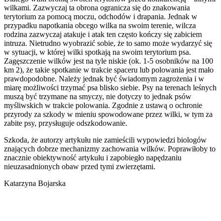
wilkami. Zazwyczaj ta obrona ogranicza się do znakowania
terytorium za pomocą moczu, odchodów i drapania. Jednak w
przypadku napotkania obcego wilka na swoim terenie, wilcza
rodzina zazwyczaj atakuje i atak ten często kończy się zabiciem
intruza. Nietrudno wyobrazić sobie, że to samo może wydarzyć się
w sytuacji, w której wilki spotkają na swoim terytorium psa.
Zagęszczenie wilków jest na tyle niskie (ok. 1-5 osobników na 100
km 2), że takie spotkanie w trakcie spaceru lub polowania jest mało
prawdopodobne. Należy jednak być świadomym zagrożenia i w
miarę możliwości trzymać psa blisko siebie. Psy na terenach leśnych
muszą być trzymane na smyczy, nie dotyczy to jednak psów
myśliwskich w trakcie polowania. Zgodnie z ustawą o ochronie
przyrody za szkody w mieniu spowodowane przez wilki, w tym za
zabite psy, przysługuje odszkodowanie.
Szkoda, że autorzy artykułu nie zamieścili wypowiedzi biologów
znających dobrze mechanizmy zachowania wilków. Poprawiłoby to
znacznie obiektywność artykułu i zapobiegło napędzaniu
nieuzasadnionych obaw przed tymi zwierzętami.
Katarzyna Bojarska