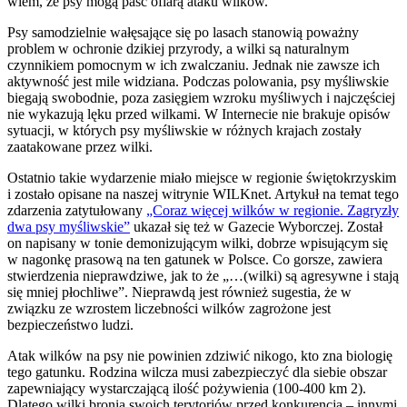
wiem, że psy mogą paść ofiarą ataku wilków.
Psy samodzielnie wałęsające się po lasach stanowią poważny
problem w ochronie dzikiej przyrody, a wilki są naturalnym
czynnikiem pomocnym w ich zwalczaniu. Jednak nie zawsze ich
aktywność jest mile widziana. Podczas polowania, psy myśliwskie
biegają swobodnie, poza zasięgiem wzroku myśliwych i najczęściej
nie wykazują lęku przed wilkami. W Internecie nie brakuje opisów
sytuacji, w których psy myśliwskie w różnych krajach zostały
zaatakowane przez wilki.
Ostatnio takie wydarzenie miało miejsce w regionie świętokrzyskim
i zostało opisane na naszej witrynie WILKnet. Artykuł na temat tego
zdarzenia zatytułowany
„Coraz więcej wilków w regionie. Zagryzły
dwa psy myśliwskie”
ukazał się też w Gazecie Wyborczej. Został
on napisany w tonie demonizującym wilki, dobrze wpisującym się
w nagonkę prasową na ten gatunek w Polsce. Co gorsze, zawiera
stwierdzenia nieprawdziwe, jak to że „…(wilki) są agresywne i stają
się mniej płochliwe”. Nieprawdą jest również sugestia, że w
związku ze wzrostem liczebności wilków zagrożone jest
bezpieczeństwo ludzi.
Atak wilków na psy nie powinien zdziwić nikogo, kto zna biologię
tego gatunku. Rodzina wilcza musi zabezpieczyć dla siebie obszar
zapewniający wystarczającą ilość pożywienia (100-400 km 2).
Dlatego wilki bronią swoich terytoriów przed konkurencją – innymi