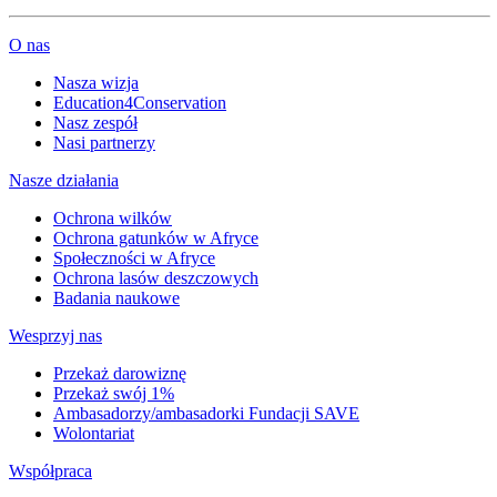
O nas
Nasza wizja
Education4Conservation
Nasz zespół
Nasi partnerzy
Nasze działania
Ochrona wilków
Ochrona gatunków w Afryce
Społeczności w Afryce
Ochrona lasów deszczowych
Badania naukowe
Wesprzyj nas
Przekaż darowiznę
Przekaż swój 1%
Ambasadorzy/ambasadorki Fundacji SAVE
Wolontariat
Współpraca