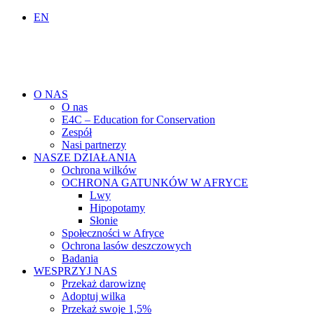
EN
O NAS
O nas
E4C – Education for Conservation
Zespół
Nasi partnerzy
NASZE DZIAŁANIA
Ochrona wilków
OCHRONA GATUNKÓW W AFRYCE
Lwy
Hipopotamy
Słonie
Społeczności w Afryce
Ochrona lasów deszczowych
Badania
WESPRZYJ NAS
Przekaż darowiznę
Adoptuj wilka
Przekaż swoje 1,5%