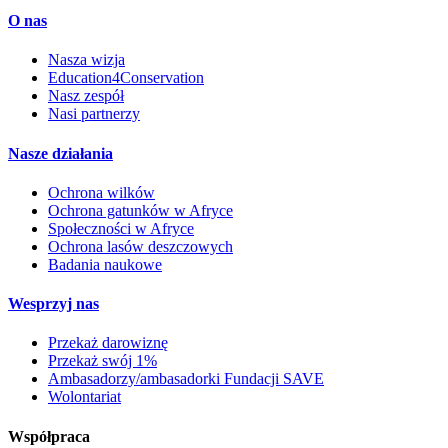
O nas
Nasza wizja
Education4Conservation
Nasz zespół
Nasi partnerzy
Nasze działania
Ochrona wilków
Ochrona gatunków w Afryce
Społeczności w Afryce
Ochrona lasów deszczowych
Badania naukowe
Wesprzyj nas
Przekaż darowiznę
Przekaż swój 1%
Ambasadorzy/ambasadorki Fundacji SAVE
Wolontariat
Współpraca