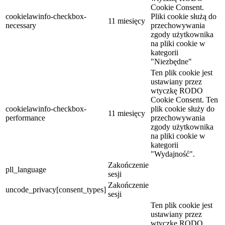
Cookie Consent.
cookielawinfo-checkbox-
Pliki cookie służą do
11 miesięcy
necessary
przechowywania
zgody użytkownika
na pliki cookie w
kategorii
"Niezbędne"
Ten plik cookie jest
ustawiany przez
wtyczkę RODO
Cookie Consent. Ten
cookielawinfo-checkbox-
plik cookie służy do
11 miesięcy
performance
przechowywania
zgody użytkownika
na pliki cookie w
kategorii
"Wydajność".
Zakończenie
pll_language
sesji
Zakończenie
uncode_privacy[consent_types]
sesji
Ten plik cookie jest
ustawiany przez
wtyczkę RODO