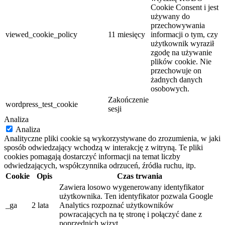
Cookie Consent i jest
używany do
przechowywania
viewed_cookie_policy
11 miesięcy
informacji o tym, czy
użytkownik wyraził
zgodę na używanie
plików cookie. Nie
przechowuje on
żadnych danych
osobowych.
Zakończenie
wordpress_test_cookie
sesji
Analiza
Analiza
Analityczne pliki cookie są wykorzystywane do zrozumienia, w jaki
sposób odwiedzający wchodzą w interakcję z witryną. Te pliki
cookies pomagają dostarczyć informacji na temat liczby
odwiedzających, współczynnika odrzuceń, źródła ruchu, itp.
Cookie
Opis
Czas trwania
Zawiera losowo wygenerowany identyfikator
użytkownika. Ten identyfikator pozwala Google
_ga
2 lata
Analytics rozpoznać użytkowników
powracających na tę stronę i połączyć dane z
poprzednich wizyt.