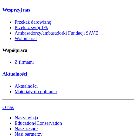
Wesprzyj nas
Przekaż darowiznę
Przekaż swój 1%
Ambasadorzy/ambasadorki Fundacji SAVE
Wolontariat
Współpraca
Z firmami
Aktualności
Aktualności
Materiały do pobrania
O nas
Nasza wizja
Education4Conservation
Nasz zespół
Nasi partnerzy