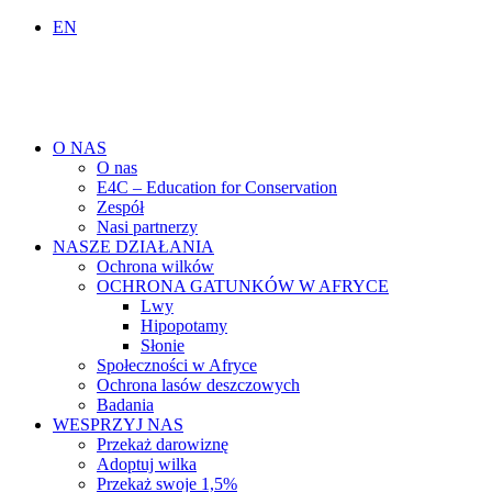
EN
O NAS
O nas
E4C – Education for Conservation
Zespół
Nasi partnerzy
NASZE DZIAŁANIA
Ochrona wilków
OCHRONA GATUNKÓW W AFRYCE
Lwy
Hipopotamy
Słonie
Społeczności w Afryce
Ochrona lasów deszczowych
Badania
WESPRZYJ NAS
Przekaż darowiznę
Adoptuj wilka
Przekaż swoje 1,5%