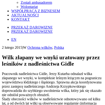
Zostań ambasadorem
Wolontariat
WSPÓŁPRACA Z BIZNESEM
AKTUALNOŚCI
KONTAKT
PRZEKAŻ DAROWIZNĘ
PRZEKAŻ DAROWIZNĘ
EN
2 lutego 2015
|
W
Ochrona wilków
,
Polska
Wilk złapany we wnyki uratowany przez
leśników z nadleśnictwa Gidle
Pracownik nadleśnictwa Gidle, Jerzy Kutarba odnalazł wilka
złapanego we wnyki, w kompleksie leśnym leżącym na pograniczu
województwa łódzkiego i śląskiego. Sprawna akcja koordynowana
przez zastępcę nadleśniczego Andrzeja Krzypkowskiego
doprowadziła do szybkiego uwolnienia wilka, który jak się okazało
nie odniósł poważnych obrażeń.
Ślady obecności wilków w nadleśnictwie odnotowywano od kilku
lat, a od dwóch lat wilki są obserwowane regularnie (informacja