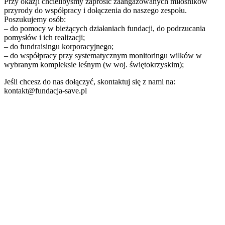
Przy okazji chcielibyśmy zaprosić zaangażowanych miłośników
przyrody do współpracy i dołączenia do naszego zespołu.
Poszukujemy osób:
– do pomocy w bieżących działaniach fundacji, do podrzucania
pomysłów i ich realizacji;
– do fundraisingu korporacyjnego;
– do współpracy przy systematycznym monitoringu wilków w
wybranym kompleksie leśnym (w woj. świętokrzyskim);
Jeśli chcesz do nas dołączyć, skontaktuj się z nami na:
kontakt@fundacja-save.pl