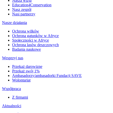
Nasza wizja
Education4Conservation
Nasz zespół
Nasi partnerzy
Nasze działania
Ochrona wilków
Ochrona gatunków w Afryce
Społeczności w Afryce
Ochrona lasów deszczowych
Badania naukowe
Wesprzyj nas
Przekaż darowiznę
Przekaż swój 1%
Ambasadorzy/ambasadorki Fundacji SAVE
Wolontariat
Współpraca
Z firmami
Aktualności