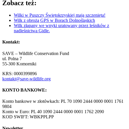
Zobacz też:
Wilki w Puszczy Świętokrzyskiej mają szczenięta!
Wilk z obrożą GPS w Borach Dolnośląskich
Wilk złapany we wnyki uratowany przez leśników z
nadleśnictwa Gidle.
Kontakt:
SAVE – Wildlife Conservation Fund
ul. Polna 7
55-300 Komorniki
KRS: 0000399896
kontakt@save-wildlife.org
KONTO BANKOWE:
Konto bankowe w złotówkach: PL 70 1090 2444 0000 0001 1761
9804
Konto w Euro: PL 40 1090 2444 0000 0001 1762 2090
KOD SWIFT: WBKPPLPP
Newsletter