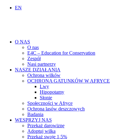
EN
O NAS
O nas
E4C – Education for Conservation
Zespół
Nasi partnerzy
NASZE DZIAŁANIA
Ochrona wilków
OCHRONA GATUNKÓW W AFRYCE
Lwy
Hipopotamy
Słonie
Społeczności w Afryce
Ochrona lasów deszczowych
Badania
WESPRZYJ NAS
Przekaż darowiznę
Adoptuj wilka
Przekaż swoje 1,5%