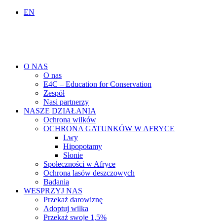
EN
O NAS
O nas
E4C – Education for Conservation
Zespół
Nasi partnerzy
NASZE DZIAŁANIA
Ochrona wilków
OCHRONA GATUNKÓW W AFRYCE
Lwy
Hipopotamy
Słonie
Społeczności w Afryce
Ochrona lasów deszczowych
Badania
WESPRZYJ NAS
Przekaż darowiznę
Adoptuj wilka
Przekaż swoje 1,5%