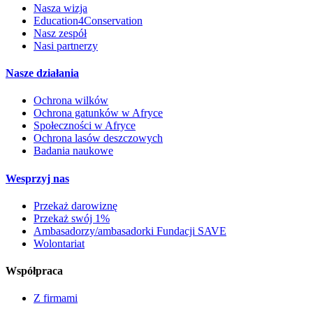
Nasza wizja
Education4Conservation
Nasz zespół
Nasi partnerzy
Nasze działania
Ochrona wilków
Ochrona gatunków w Afryce
Społeczności w Afryce
Ochrona lasów deszczowych
Badania naukowe
Wesprzyj nas
Przekaż darowiznę
Przekaż swój 1%
Ambasadorzy/ambasadorki Fundacji SAVE
Wolontariat
Współpraca
Z firmami