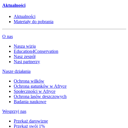
Aktualności
Aktualności
Materiały do pobrania
O nas
Nasza wizja
Education4Conservation
Nasz zespół
Nasi partnerzy
Nasze działania
Ochrona wilków
Ochrona gatunków w Afryce
Społeczności w Afryce
Ochrona lasów deszczowych
Badania naukowe
Wesprzyj nas
Przekaż darowiznę
Przekaż swój 1%