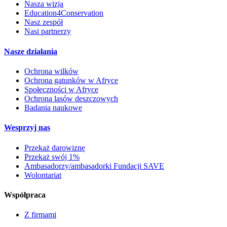
Nasza wizja
Education4Conservation
Nasz zespół
Nasi partnerzy
Nasze działania
Ochrona wilków
Ochrona gatunków w Afryce
Społeczności w Afryce
Ochrona lasów deszczowych
Badania naukowe
Wesprzyj nas
Przekaż darowiznę
Przekaż swój 1%
Ambasadorzy/ambasadorki Fundacji SAVE
Wolontariat
Współpraca
Z firmami