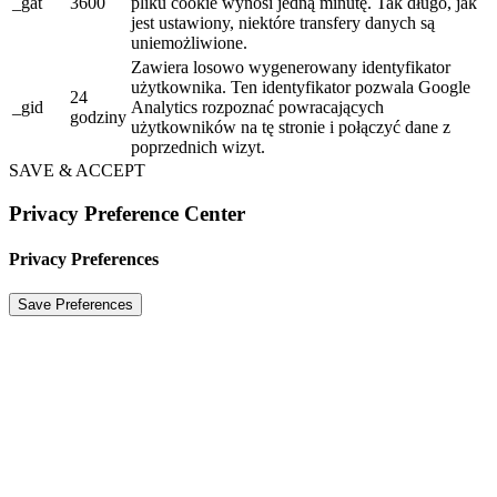
_gat
3600
pliku cookie wynosi jedną minutę. Tak długo, jak
jest ustawiony, niektóre transfery danych są
uniemożliwione.
Zawiera losowo wygenerowany identyfikator
użytkownika. Ten identyfikator pozwala Google
24
_gid
Analytics rozpoznać powracających
godziny
użytkowników na tę stronie i połączyć dane z
poprzednich wizyt.
SAVE & ACCEPT
Privacy Preference Center
Privacy Preferences