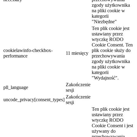
zgody użytkownika
na pliki cookie w
kategorii
"Niezbędne"
Ten plik cookie jest
ustawiany przez
wtyczkę RODO
Cookie Consent. Ten
cookielawinfo-checkbox-
plik cookie służy do
11 miesięcy
performance
przechowywania
zgody użytkownika
na pliki cookie w
kategorii
"Wydajność".
Zakończenie
pll_language
sesji
Zakończenie
uncode_privacy[consent_types]
sesji
Ten plik cookie jest
ustawiany przez
wtyczkę RODO
Cookie Consent i jest
używany do
przechowywania