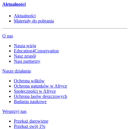
Aktualności
Aktualności
Materiały do pobrania
O nas
Nasza wizja
Education4Conservation
Nasz zespół
Nasi partnerzy
Nasze działania
Ochrona wilków
Ochrona gatunków w Afryce
Społeczności w Afryce
Ochrona lasów deszczowych
Badania naukowe
Wesprzyj nas
Przekaż darowiznę
Przekaż swój 1%