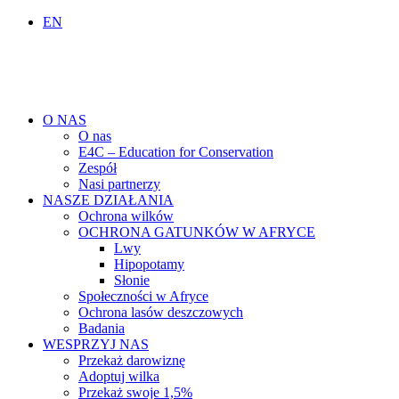
EN
O NAS
O nas
E4C – Education for Conservation
Zespół
Nasi partnerzy
NASZE DZIAŁANIA
Ochrona wilków
OCHRONA GATUNKÓW W AFRYCE
Lwy
Hipopotamy
Słonie
Społeczności w Afryce
Ochrona lasów deszczowych
Badania
WESPRZYJ NAS
Przekaż darowiznę
Adoptuj wilka
Przekaż swoje 1,5%