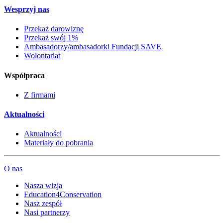
Wesprzyj nas
Przekaż darowiznę
Przekaż swój 1%
Ambasadorzy/ambasadorki Fundacji SAVE
Wolontariat
Współpraca
Z firmami
Aktualności
Aktualności
Materiały do pobrania
O nas
Nasza wizja
Education4Conservation
Nasz zespół
Nasi partnerzy