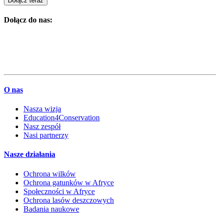
Dołącz teraz
Dołącz do nas:
O nas
Nasza wizja
Education4Conservation
Nasz zespół
Nasi partnerzy
Nasze działania
Ochrona wilków
Ochrona gatunków w Afryce
Społeczności w Afryce
Ochrona lasów deszczowych
Badania naukowe