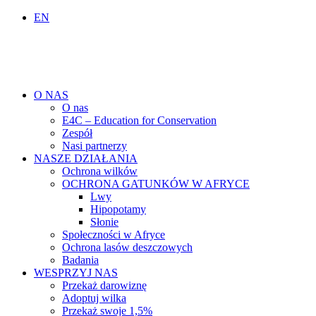
EN
O NAS
O nas
E4C – Education for Conservation
Zespół
Nasi partnerzy
NASZE DZIAŁANIA
Ochrona wilków
OCHRONA GATUNKÓW W AFRYCE
Lwy
Hipopotamy
Słonie
Społeczności w Afryce
Ochrona lasów deszczowych
Badania
WESPRZYJ NAS
Przekaż darowiznę
Adoptuj wilka
Przekaż swoje 1,5%