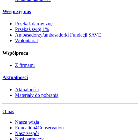
Wesprzyj nas
Przekaż darowiznę
Przekaż swój 1%
Ambasadorzy/ambasadorki Fundacji SAVE
Wolontariat
Współpraca
Z firmami
Aktualności
Aktualności
Materiały do pobrania
O nas
Nasza wizja
Education4Conservation
Nasz zespół
Nasi partnerzy