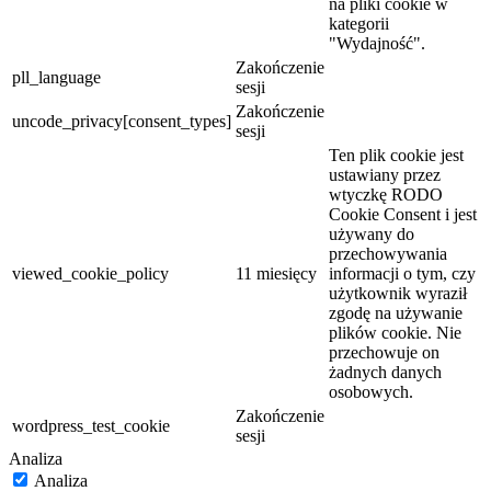
na pliki cookie w
kategorii
"Wydajność".
Zakończenie
pll_language
sesji
Zakończenie
uncode_privacy[consent_types]
sesji
Ten plik cookie jest
ustawiany przez
wtyczkę RODO
Cookie Consent i jest
używany do
przechowywania
viewed_cookie_policy
11 miesięcy
informacji o tym, czy
użytkownik wyraził
zgodę na używanie
plików cookie. Nie
przechowuje on
żadnych danych
osobowych.
Zakończenie
wordpress_test_cookie
sesji
Analiza
Analiza