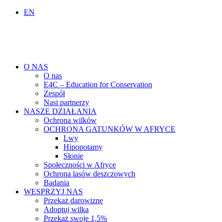
EN
O NAS
O nas
E4C – Education for Conservation
Zespół
Nasi partnerzy
NASZE DZIAŁANIA
Ochrona wilków
OCHRONA GATUNKÓW W AFRYCE
Lwy
Hipopotamy
Słonie
Społeczności w Afryce
Ochrona lasów deszczowych
Badania
WESPRZYJ NAS
Przekaż darowiznę
Adoptuj wilka
Przekaż swoje 1,5%