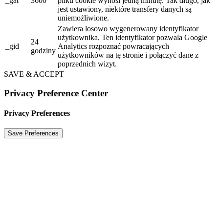
_gat
3600
pliku cookie wynosi jedną minutę. Tak długo, jak
jest ustawiony, niektóre transfery danych są
uniemożliwione.
Zawiera losowo wygenerowany identyfikator
użytkownika. Ten identyfikator pozwala Google
24
_gid
Analytics rozpoznać powracających
godziny
użytkowników na tę stronie i połączyć dane z
poprzednich wizyt.
SAVE & ACCEPT
Privacy Preference Center
Privacy Preferences