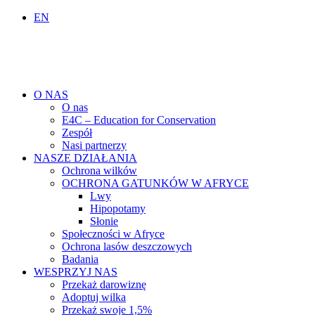
EN
O NAS
O nas
E4C – Education for Conservation
Zespół
Nasi partnerzy
NASZE DZIAŁANIA
Ochrona wilków
OCHRONA GATUNKÓW W AFRYCE
Lwy
Hipopotamy
Słonie
Społeczności w Afryce
Ochrona lasów deszczowych
Badania
WESPRZYJ NAS
Przekaż darowiznę
Adoptuj wilka
Przekaż swoje 1,5%