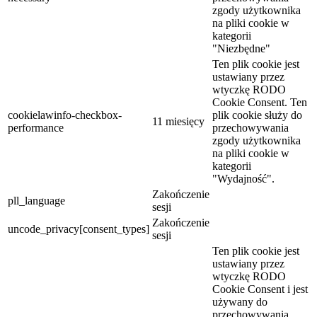
zgody użytkownika
na pliki cookie w
kategorii
"Niezbędne"
Ten plik cookie jest
ustawiany przez
wtyczkę RODO
Cookie Consent. Ten
cookielawinfo-checkbox-
plik cookie służy do
11 miesięcy
performance
przechowywania
zgody użytkownika
na pliki cookie w
kategorii
"Wydajność".
Zakończenie
pll_language
sesji
Zakończenie
uncode_privacy[consent_types]
sesji
Ten plik cookie jest
ustawiany przez
wtyczkę RODO
Cookie Consent i jest
używany do
przechowywania