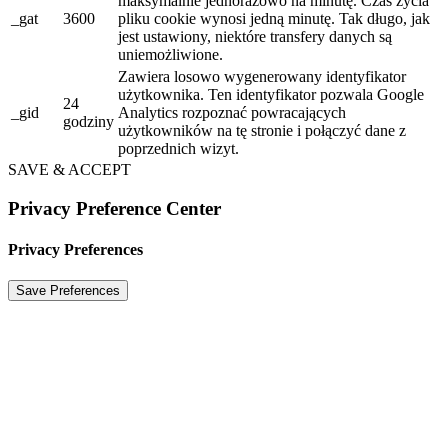
maksymalnie jednorazowo na minutę. Czas życia
_gat
3600
pliku cookie wynosi jedną minutę. Tak długo, jak
jest ustawiony, niektóre transfery danych są
uniemożliwione.
Zawiera losowo wygenerowany identyfikator
użytkownika. Ten identyfikator pozwala Google
24
_gid
Analytics rozpoznać powracających
godziny
użytkowników na tę stronie i połączyć dane z
poprzednich wizyt.
SAVE & ACCEPT
Privacy Preference Center
Privacy Preferences