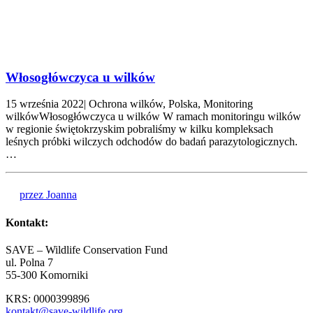
Włosogłówczyca u wilków
15 września 2022| Ochrona wilków, Polska, Monitoring
wilkówWłosogłówczyca u wilków W ramach monitoringu wilków
w regionie świętokrzyskim pobraliśmy w kilku kompleksach
leśnych próbki wilczych odchodów do badań parazytologicznych.
…
przez Joanna
Kontakt:
SAVE – Wildlife Conservation Fund
ul. Polna 7
55-300 Komorniki
KRS: 0000399896
kontakt@save-wildlife.org