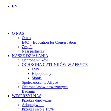
EN
O NAS
O nas
E4C – Education for Conservation
Zespół
Nasi partnerzy
NASZE DZIAŁANIA
Ochrona wilków
OCHRONA GATUNKÓW W AFRYCE
Lwy
Hipopotamy
Słonie
Społeczności w Afryce
Ochrona lasów deszczowych
Badania
WESPRZYJ NAS
Przekaż darowiznę
Adoptuj wilka
Przekaż swoje 1,5%