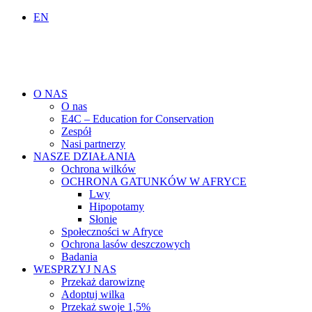
EN
O NAS
O nas
E4C – Education for Conservation
Zespół
Nasi partnerzy
NASZE DZIAŁANIA
Ochrona wilków
OCHRONA GATUNKÓW W AFRYCE
Lwy
Hipopotamy
Słonie
Społeczności w Afryce
Ochrona lasów deszczowych
Badania
WESPRZYJ NAS
Przekaż darowiznę
Adoptuj wilka
Przekaż swoje 1,5%