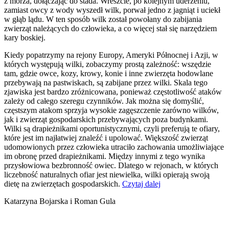
z morza, dołączając do stada. Wreszcie, po kolejnym uderzeniu,
zamiast owcy z wody wyszedł wilk, porwał jedno z jagniąt i uciekł
w głąb lądu. W ten sposób wilk został powołany do zabijania
zwierząt należących do człowieka, a co więcej stał się narzędziem
kary boskiej.
Kiedy popatrzymy na rejony Europy, Ameryki Północnej i Azji, w
których występują wilki, zobaczymy prostą zależność: wszędzie
tam, gdzie owce, kozy, krowy, konie i inne zwierzęta hodowlane
przebywają na pastwiskach, są zabijane przez wilki. Skala tego
zjawiska jest bardzo zróżnicowana, ponieważ częstotliwość ataków
zależy od całego szeregu czynników. Jak można się domyślić,
częstszym atakom sprzyja wysokie zagęszczenie zarówno wilków,
jak i zwierząt gospodarskich przebywających poza budynkami.
Wilki są drapieżnikami oportunistycznymi, czyli preferują te ofiary,
które jest im najłatwiej znaleźć i upolować. Większość zwierząt
udomowionych przez człowieka utraciło zachowania umożliwiające
im obronę przed drapieżnikami. Między innymi z tego wynika
przysłowiowa bezbronność owiec. Dlatego w rejonach, w których
liczebność naturalnych ofiar jest niewielka, wilki opierają swoją
dietę na zwierzętach gospodarskich.
Czytaj dalej
Katarzyna Bojarska i Roman Gula