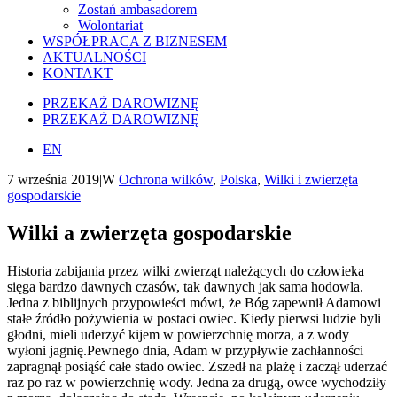
Zostań ambasadorem
Wolontariat
WSPÓŁPRACA Z BIZNESEM
AKTUALNOŚCI
KONTAKT
PRZEKAŻ DAROWIZNĘ
PRZEKAŻ DAROWIZNĘ
EN
7 września 2019
|
W
Ochrona wilków
,
Polska
,
Wilki i zwierzęta
gospodarskie
Wilki a zwierzęta gospodarskie
Historia zabijania przez wilki zwierząt należących do człowieka
sięga bardzo dawnych czasów, tak dawnych jak sama hodowla.
Jedna z biblijnych przypowieści mówi, że Bóg zapewnił Adamowi
stałe źródło pożywienia w postaci owiec. Kiedy pierwsi ludzie byli
głodni, mieli uderzyć kijem w powierzchnię morza, a z wody
wyłoni jagnię.Pewnego dnia, Adam w przypływie zachłanności
zapragnął posiąść całe stado owiec. Zszedł na plażę i zaczął uderzać
raz po raz w powierzchnię wody. Jedna za drugą, owce wychodziły