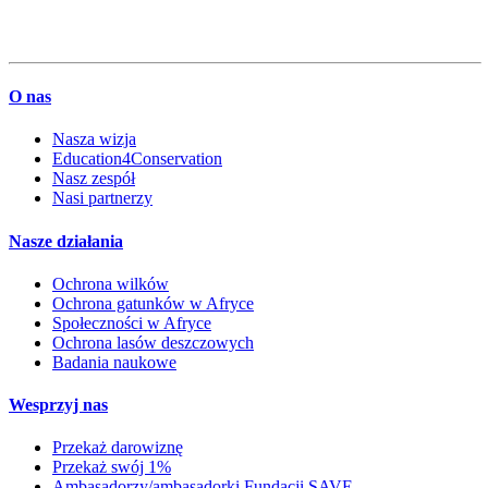
O nas
Nasza wizja
Education4Conservation
Nasz zespół
Nasi partnerzy
Nasze działania
Ochrona wilków
Ochrona gatunków w Afryce
Społeczności w Afryce
Ochrona lasów deszczowych
Badania naukowe
Wesprzyj nas
Przekaż darowiznę
Przekaż swój 1%
Ambasadorzy/ambasadorki Fundacji SAVE