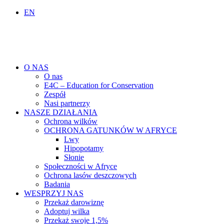
EN
O NAS
O nas
E4C – Education for Conservation
Zespół
Nasi partnerzy
NASZE DZIAŁANIA
Ochrona wilków
OCHRONA GATUNKÓW W AFRYCE
Lwy
Hipopotamy
Słonie
Społeczności w Afryce
Ochrona lasów deszczowych
Badania
WESPRZYJ NAS
Przekaż darowiznę
Adoptuj wilka
Przekaż swoje 1,5%