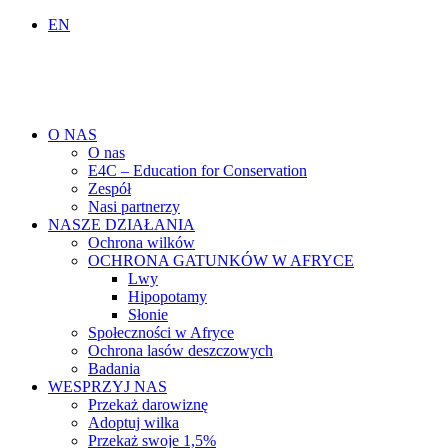
EN
O NAS
O nas
E4C – Education for Conservation
Zespół
Nasi partnerzy
NASZE DZIAŁANIA
Ochrona wilków
OCHRONA GATUNKÓW W AFRYCE
Lwy
Hipopotamy
Słonie
Społeczności w Afryce
Ochrona lasów deszczowych
Badania
WESPRZYJ NAS
Przekaż darowiznę
Adoptuj wilka
Przekaż swoje 1,5%