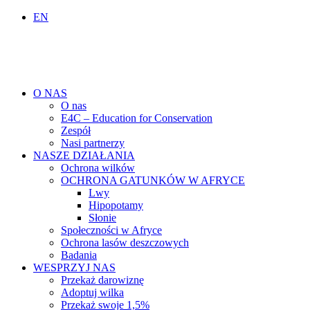
EN
O NAS
O nas
E4C – Education for Conservation
Zespół
Nasi partnerzy
NASZE DZIAŁANIA
Ochrona wilków
OCHRONA GATUNKÓW W AFRYCE
Lwy
Hipopotamy
Słonie
Społeczności w Afryce
Ochrona lasów deszczowych
Badania
WESPRZYJ NAS
Przekaż darowiznę
Adoptuj wilka
Przekaż swoje 1,5%