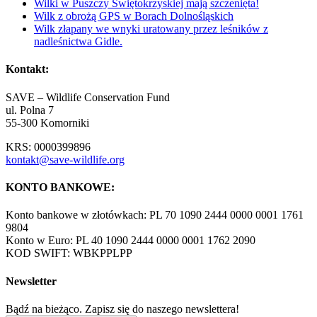
Wilki w Puszczy Świętokrzyskiej mają szczenięta!
Wilk z obrożą GPS w Borach Dolnośląskich
Wilk złapany we wnyki uratowany przez leśników z
nadleśnictwa Gidle.
Kontakt:
SAVE – Wildlife Conservation Fund
ul. Polna 7
55-300 Komorniki
KRS: 0000399896
kontakt@save-wildlife.org
KONTO BANKOWE:
Konto bankowe w złotówkach: PL 70 1090 2444 0000 0001 1761
9804
Konto w Euro: PL 40 1090 2444 0000 0001 1762 2090
KOD SWIFT: WBKPPLPP
Newsletter
Bądź na bieżąco. Zapisz się do naszego newslettera!