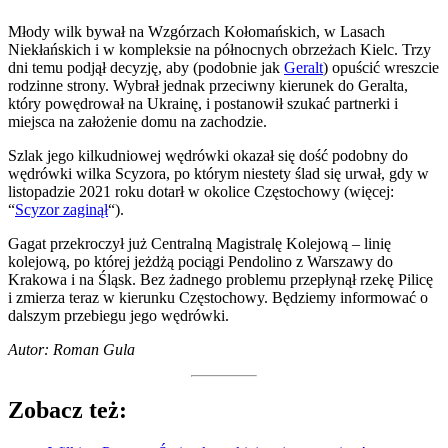
Młody wilk bywał na Wzgórzach Kołomańskich, w Lasach
Niekłańskich i w kompleksie na północnych obrzeżach Kielc. Trzy
dni temu podjął decyzję, aby (podobnie jak
Geralt
) opuścić wreszcie
rodzinne strony. Wybrał jednak przeciwny kierunek do Geralta,
który powędrował na Ukrainę, i postanowił szukać partnerki i
miejsca na założenie domu na zachodzie.
Szlak jego kilkudniowej wędrówki okazał się dość podobny do
wędrówki wilka Scyzora, po którym niestety ślad się urwał, gdy w
listopadzie 2021 roku dotarł w okolice Częstochowy (więcej:
“
Scyzor zaginął
“).
Gagat przekroczył już Centralną Magistralę Kolejową – linię
kolejową, po której jeżdżą pociągi Pendolino z Warszawy do
Krakowa i na Śląsk. Bez żadnego problemu przepłynął rzekę Pilicę
i zmierza teraz w kierunku Częstochowy. Będziemy informować o
dalszym przebiegu jego wędrówki.
Autor: Roman Gula
Zobacz też: