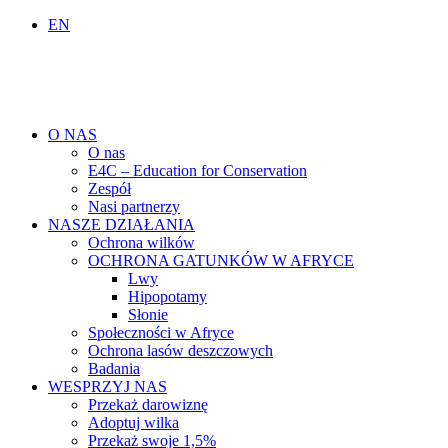
EN
O NAS
O nas
E4C – Education for Conservation
Zespół
Nasi partnerzy
NASZE DZIAŁANIA
Ochrona wilków
OCHRONA GATUNKÓW W AFRYCE
Lwy
Hipopotamy
Słonie
Społeczności w Afryce
Ochrona lasów deszczowych
Badania
WESPRZYJ NAS
Przekaż darowiznę
Adoptuj wilka
Przekaż swoje 1,5%