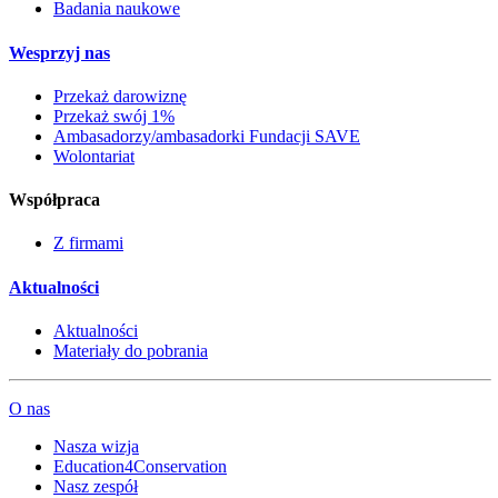
Badania naukowe
Wesprzyj nas
Przekaż darowiznę
Przekaż swój 1%
Ambasadorzy/ambasadorki Fundacji SAVE
Wolontariat
Współpraca
Z firmami
Aktualności
Aktualności
Materiały do pobrania
O nas
Nasza wizja
Education4Conservation
Nasz zespół