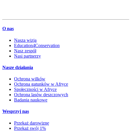
O nas
Nasza wizja
Education4Conservation
Nasz zespół
Nasi partnerzy
Nasze działania
Ochrona wilków
Ochrona gatunków w Afryce
Społeczności w Afryce
Ochrona lasów deszczowych
Badania naukowe
Wesprzyj nas
Przekaż darowiznę
Przekaż swój 1%