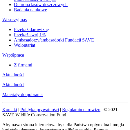
Ochrona lasów deszczowych
Badania naukowe
Wesprzyj nas
Przekaż darowiznę
Przekaż swój 1%
Ambasadorzy/ambasadorki Fundacji SAVE
Wolontariat
Współpraca
Z firmami
Aktualności
Aktualności
Materiały do pobrania
Kontakt
|
Polityka prywatności
|
Regulamin darowizn
| © 2021
SAVE Wildlife Conservation Fund
Aby nasza strona internetowa była dla Państwa optymalna i mogła
być stale ulepszana, korzystamy z plików cookie. Poprzez