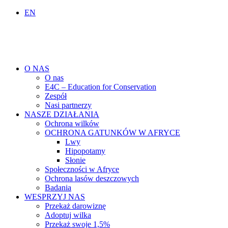
EN
O NAS
O nas
E4C – Education for Conservation
Zespół
Nasi partnerzy
NASZE DZIAŁANIA
Ochrona wilków
OCHRONA GATUNKÓW W AFRYCE
Lwy
Hipopotamy
Słonie
Społeczności w Afryce
Ochrona lasów deszczowych
Badania
WESPRZYJ NAS
Przekaż darowiznę
Adoptuj wilka
Przekaż swoje 1,5%