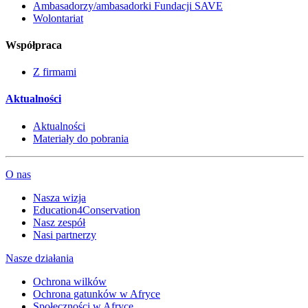
Ambasadorzy/ambasadorki Fundacji SAVE
Wolontariat
Współpraca
Z firmami
Aktualności
Aktualności
Materiały do pobrania
O nas
Nasza wizja
Education4Conservation
Nasz zespół
Nasi partnerzy
Nasze działania
Ochrona wilków
Ochrona gatunków w Afryce
Społeczności w Afryce