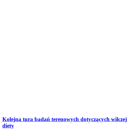
Kolejna tura badań terenowych dotyczących wilczej
diety