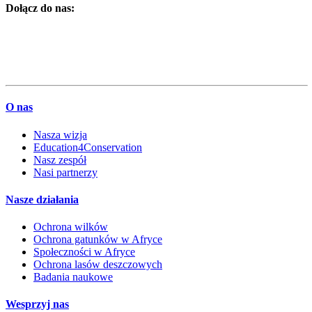
Dołącz do nas:
O nas
Nasza wizja
Education4Conservation
Nasz zespół
Nasi partnerzy
Nasze działania
Ochrona wilków
Ochrona gatunków w Afryce
Społeczności w Afryce
Ochrona lasów deszczowych
Badania naukowe
Wesprzyj nas