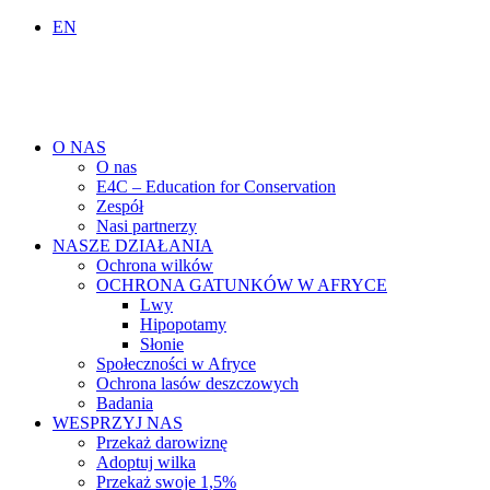
EN
O NAS
O nas
E4C – Education for Conservation
Zespół
Nasi partnerzy
NASZE DZIAŁANIA
Ochrona wilków
OCHRONA GATUNKÓW W AFRYCE
Lwy
Hipopotamy
Słonie
Społeczności w Afryce
Ochrona lasów deszczowych
Badania
WESPRZYJ NAS
Przekaż darowiznę
Adoptuj wilka
Przekaż swoje 1,5%