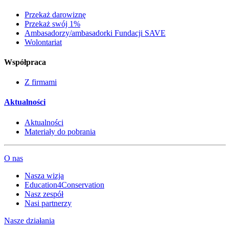
Przekaż darowiznę
Przekaż swój 1%
Ambasadorzy/ambasadorki Fundacji SAVE
Wolontariat
Współpraca
Z firmami
Aktualności
Aktualności
Materiały do pobrania
O nas
Nasza wizja
Education4Conservation
Nasz zespół
Nasi partnerzy
Nasze działania