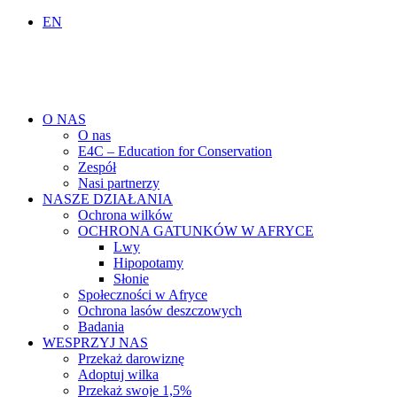
EN
O NAS
O nas
E4C – Education for Conservation
Zespół
Nasi partnerzy
NASZE DZIAŁANIA
Ochrona wilków
OCHRONA GATUNKÓW W AFRYCE
Lwy
Hipopotamy
Słonie
Społeczności w Afryce
Ochrona lasów deszczowych
Badania
WESPRZYJ NAS
Przekaż darowiznę
Adoptuj wilka
Przekaż swoje 1,5%