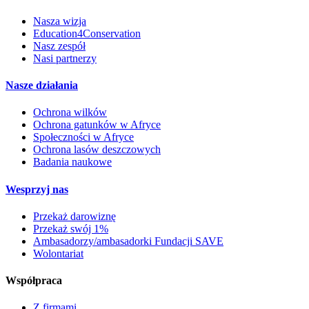
Nasza wizja
Education4Conservation
Nasz zespół
Nasi partnerzy
Nasze działania
Ochrona wilków
Ochrona gatunków w Afryce
Społeczności w Afryce
Ochrona lasów deszczowych
Badania naukowe
Wesprzyj nas
Przekaż darowiznę
Przekaż swój 1%
Ambasadorzy/ambasadorki Fundacji SAVE
Wolontariat
Współpraca
Z firmami