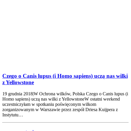
Czego o Canis lupus (i Homo sapiens) uczą nas wilki
z Yellowstone
19 grudnia 2018|W Ochrona wilków, Polska Czego o Canis lupus (i
Homo sapiens) uczą nas wilki z YellowstoneW ostatni weekend
uczestniczyłam w spotkaniu poświęconym wilkom
zorganizowanym w Warszawie przez zespół Driesa Kuijpera z
Instytutu…