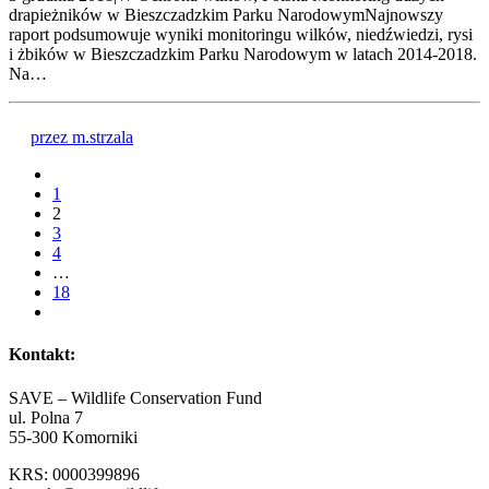
drapieżników w Bieszczadzkim Parku NarodowymNajnowszy
raport podsumowuje wyniki monitoringu wilków, niedźwiedzi, rysi
i żbików w Bieszczadzkim Parku Narodowym w latach 2014-2018.
Na…
przez m.strzala
1
2
3
4
…
18
Kontakt:
SAVE – Wildlife Conservation Fund
ul. Polna 7
55-300 Komorniki
KRS: 0000399896