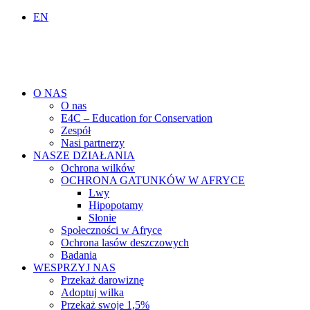
EN
O NAS
O nas
E4C – Education for Conservation
Zespół
Nasi partnerzy
NASZE DZIAŁANIA
Ochrona wilków
OCHRONA GATUNKÓW W AFRYCE
Lwy
Hipopotamy
Słonie
Społeczności w Afryce
Ochrona lasów deszczowych
Badania
WESPRZYJ NAS
Przekaż darowiznę
Adoptuj wilka
Przekaż swoje 1,5%